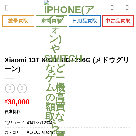
Skip
to
content
携帯買取
家電買取
日用品買取
中古品買取
Xiaomi 13T XIG04 8G+256G (メドウグリ
ーン)
30,000
¥
在庫切れ
商品コード:
4941787123345
カテゴリー:
AU/UQ
,
Xiaomi
,
携帯