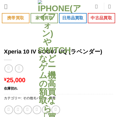
Skip
to
content
携帯買取
家電買取
日用品買取
中古品買取
Xperia 10 IV SOG07 UQ (ラベンダー)
25,000
¥
在庫切れ
カテゴリー:
その他モバイル
,
携帯